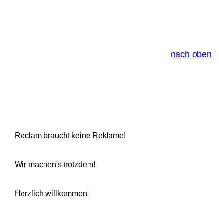
Adreßbuch von 1838) - unter dem Namen "Verlag
Philipp Reclam jun." fort.
nach oben
Reclam braucht keine Reklame!
Wir machen's trotzdem!
Herzlich willkommen!