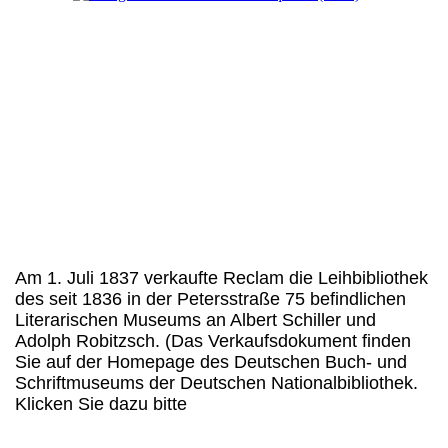
Die Stelle, an der sich einst das schmale
Gebäude des Literarischen Museums befand, ist
heute rechts neben dem "Zeitgeschichtlichen
Forum" (links im Bild) zu lokalisieren. Wiederum
rechts von dieser Stelle befindet sich (hier verdeckt)
die Mädler-Passage mit dem Eingang zu
"Auerbachs Keller". Dessen winzige "Hexenküche"
liegt etwa 9 Meter unter dem Niveau der
Grimmaischen Straße, ungefähr in Höhe der Stelle,
an der sich früher das Literarische Museum befand
Am 1. Juli 1837 verkaufte Reclam die Leihbibliothek
des seit 1836 in der Petersstraße 75 befindlichen
Literarischen Museums an Albert Schiller und
Adolph Robitzsch. (Das Verkaufsdokument finden
Sie auf der Homepage des Deutschen Buch- und
Schriftmuseums der Deutschen Nationalbibliothek.
Klicken Sie dazu bitte
hier
.) Seinen Verlag führte
Reclam ab diesem Zeitpunkt zunächst an derselben
Adresse - also in der Petersstraße 75 (lt. Leipziger