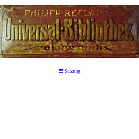
Satzung
S a t z u n g