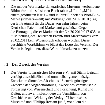
3.
Die mit der Wortmarke „Literarisches Museum“ verbundene
Bildmarke – die stilisierten Buchstaben „L“ und „M“ in
einem geöffneten Kreis – sind in ihrer Einheit als Wort-Bild-
Marke (schwarz-weiß) mit Wirkung vom 29.09.2010 (Tag
der Eintragung) für die Dauer von zehn Jahren beim
Deutschen Patent- und Markenamt geschützt. Gegen
die Eintragung dieser Marke mit der Nr. 30 2010 017 635 ist
lt. Mitteilung des Deutschen Patent- und Markenamtes vom
28.02.2011 kein Widerspruch erhoben worden. Diese
geschützte Wortbildmarke bildet das Logo des Vereins. Der
Verein ist legitimiert, diese Wortbildmarke zu nutzen.
§ 2 – Der Zweck des Vereins
1.
Der Verein "Literarisches Museum e.V." mit Sitz in Leipzig
verfolgt ausschließlich und unmittelbar gemeinnützige
Zwecke im Sinne des Abschnitts "Steuerbegünstigte
Zwecke" der Abgabenordnung. Zweck des Vereins ist die
Förderung von Wissenschaft und Forschung, Kunst und
Kultur, und zwar insbesondere die Vermittlung von
Geschichte und Wirkung der Verlage "Literarisches
Museum" und "Philipp Reclam jun.", vor allem die