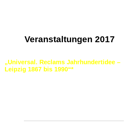
Veranstaltungen 2017
„Universal. Reclams Jahrhundertidee –
Leipzig 1867 bis 1990“*
Reclams Universal-Bibliothek – 1867 in Leipzig aus
der Taufe gehoben – steht als Herzstück des
Reclam-Verlages für den modernen Gedanken der
„Literaturversorgung für alle“. Der niedrige Preis bei
hoher Auflage erlaubte eine maximale Verbreitung
von Texten. Zum 150. Jahrestag der Gründung
widmet
das Deutsche Buch- und Schriftmuseum
der
Idee von Anton Philipp Reclam eine Ausstellung.
Ausgehend vom "Klassikerjahr" 1867, wird
anhand
ausgewählter Exponate aus der Leipziger