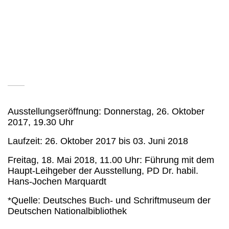
Produktion - zumeist
aus der Sammlung von Dr.
habil. Hans-Jochen Marquardt, Halle (Saale) - der
Blick auf Buchgestaltung, technische Herstellung
und Werbemethoden, aber auch auf die Themen
Feldbücherei oder die RUB-Produktion in der DDR
gerichtet.
Hier
gelangen Sie zur Pressemitteilung (vom
19.10.2017) des DBSM zur Ausstellung.
Ausstellungseröffnung: Donnerstag, 26. Oktober
2017, 19.30 Uhr
Laufzeit: 26. Oktober 2017 bis 03. Juni 2018
Freitag, 18. Mai 2018, 11.00 Uhr: Führung mit dem
Haupt-Leihgeber der Ausstellung, PD Dr. habil.
Hans-Jochen Marquardt
*Quelle: Deutsches Buch- und Schriftmuseum der
Deutschen Nationalbibliothek